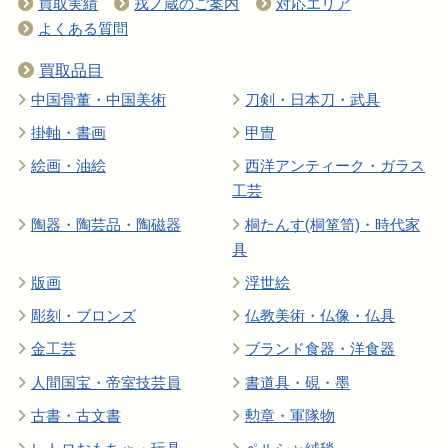
買取実績
戎ノ蔵のご案内
対応エリア
よくある質問
買取品目
中国骨董・中国美術
刀剣・日本刀・武具
掛軸・書画
甲冑
絵画・油絵
西洋アンティーク・ガラス
工芸
陶器・陶芸品・陶磁器
桐たんす(桐箪笥)・時代家
具
版画
浮世絵
彫刻・ブロンズ
仏教美術・仏像・仏具
金工芸
ブランド食器・洋食器
人間国宝・帝室技芸員
書道具・硯・墨
古書・古文書
勲章・軍隊物