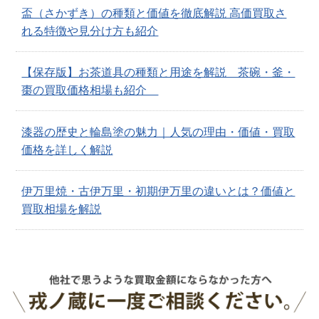
盃（さかずき）の種類と価値を徹底解説 高価買取さ
れる特徴や見分け方も紹介
【保存版】お茶道具の種類と用途を解説 茶碗・釜・
棗の買取価格相場も紹介
漆器の歴史と輪島塗の魅力｜人気の理由・価値・買取
価格を詳しく解説
伊万里焼・古伊万里・初期伊万里の違いとは？価値と
買取相場を解説