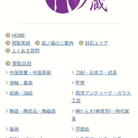
HOME
買取実績
戎ノ蔵のご案内
対応エリア
よくある質問
買取品目
中国骨董・中国美術
刀剣・日本刀・武具
掛軸・書画
甲冑
絵画・油絵
西洋アンティーク・ガラス
工芸
陶器・陶芸品・陶磁器
桐たんす(桐箪笥)・時代家
具
版画
浮世絵