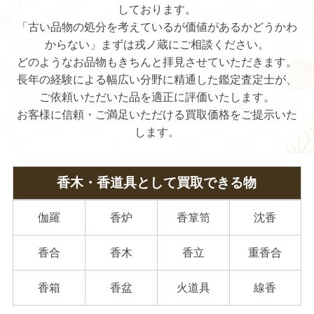
しております。
「古い品物の処分を考えているが価値があるかどうかわ
からない」まずは戎ノ蔵にご相談ください。
どのようなお品物もきちんと拝見させていただきます。
長年の経験による幅広い分野に精通した鑑定査定士が、
ご依頼いただいた品を適正に評価いたします。
お客様に信頼・ご満足いただける買取価格をご提示いた
します。
香木・香道具として買取できる物
伽羅
香炉
香箪笥
沈香
香合
香木
香立
重香合
香箱
香盆
火道具
線香