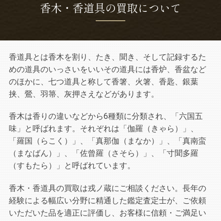
香木・香道具の買取について
香道具とは香木を割り、たき、聞き、そして記録するた
めの道具のいっさいをいいその道具には香炉、香盆など
のほかに、七つ道具と称して香箸、火箸、香匙、銀葉
挟、鶯、羽箒、灰押さえなどがあります。
香木は香りの違いなどから6種類に分類され、「六国五
味」と呼ばれます。それぞれは「伽羅（きゃら）」、
「羅国（らこく）」、「真那伽（まなか）」、「真南蛮
（まなばん）」、「佐曾羅（さそら）」、「寸聞多羅
（すもたら）」と呼ばれています。
香木・香道具の買取は戎ノ蔵にご相談ください。長年の
経験による幅広い分野に精通した鑑定査定士が、ご依頼
いただいた品を適正に評価し、お客様に信頼・ご満足い