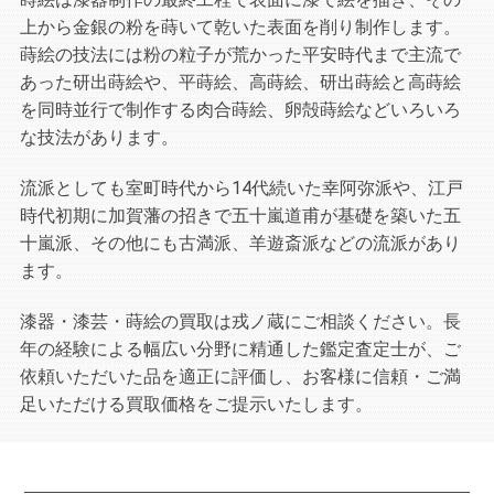
上から金銀の粉を蒔いて乾いた表面を削り制作します。
蒔絵の技法には粉の粒子が荒かった平安時代まで主流で
あった研出蒔絵や、平蒔絵、高蒔絵、研出蒔絵と高蒔絵
を同時並行で制作する肉合蒔絵、卵殻蒔絵などいろいろ
な技法があります。
流派としても室町時代から14代続いた幸阿弥派や、江戸
時代初期に加賀藩の招きで五十嵐道甫が基礎を築いた五
十嵐派、その他にも古満派、羊遊斎派などの流派があり
ます。
漆器・漆芸・蒔絵の買取は戎ノ蔵にご相談ください。長
年の経験による幅広い分野に精通した鑑定査定士が、ご
依頼いただいた品を適正に評価し、お客様に信頼・ご満
足いただける買取価格をご提示いたします。