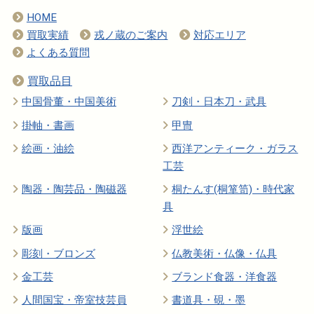
HOME
買取実績
戎ノ蔵のご案内
対応エリア
よくある質問
買取品目
中国骨董・中国美術
刀剣・日本刀・武具
掛軸・書画
甲冑
絵画・油絵
西洋アンティーク・ガラス
工芸
陶器・陶芸品・陶磁器
桐たんす(桐箪笥)・時代家
具
版画
浮世絵
彫刻・ブロンズ
仏教美術・仏像・仏具
金工芸
ブランド食器・洋食器
人間国宝・帝室技芸員
書道具・硯・墨