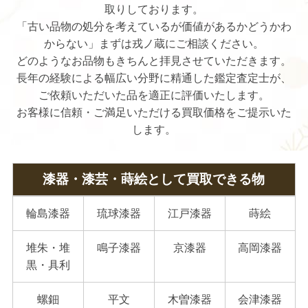
取りしております。
「古い品物の処分を考えているが価値があるかどうかわ
からない」まずは戎ノ蔵にご相談ください。
どのようなお品物もきちんと拝見させていただきます。
長年の経験による幅広い分野に精通した鑑定査定士が、
ご依頼いただいた品を適正に評価いたします。
お客様に信頼・ご満足いただける買取価格をご提示いた
します。
漆器・漆芸・蒔絵として買取できる物
輪島漆器
琉球漆器
江戸漆器
蒔絵
堆朱・堆
鳴子漆器
京漆器
高岡漆器
黒・具利
螺鈿
平文
木曽漆器
会津漆器