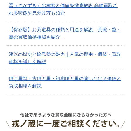
盃（さかずき）の種類と価値を徹底解説 高価買取さ
れる特徴や見分け方も紹介
【保存版】お茶道具の種類と用途を解説 茶碗・釜・
棗の買取価格相場も紹介
漆器の歴史と輪島塗の魅力｜人気の理由・価値・買取
価格を詳しく解説
伊万里焼・古伊万里・初期伊万里の違いとは？価値と
買取相場を解説