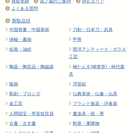
買取実績
戎ノ蔵のご案内
対応エリア
よくある質問
買取品目
中国骨董・中国美術
刀剣・日本刀・武具
掛軸・書画
甲冑
絵画・油絵
西洋アンティーク・ガラス
工芸
陶器・陶芸品・陶磁器
桐たんす(桐箪笥)・時代家
具
版画
浮世絵
彫刻・ブロンズ
仏教美術・仏像・仏具
金工芸
ブランド食器・洋食器
人間国宝・帝室技芸員
書道具・硯・墨
古書・古文書
勲章・軍隊物