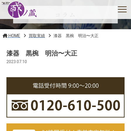
コラム
HOME
買取実績
漆器 黒椀 明治〜大正
漆器 黒椀 明治〜大正
2023.07.10