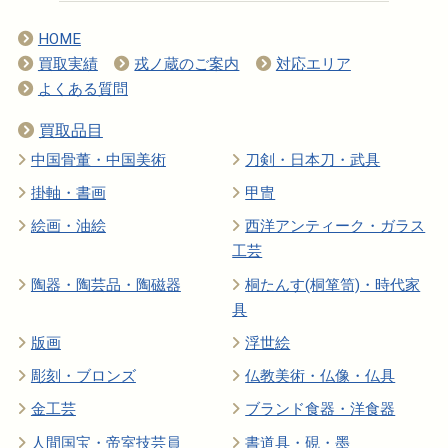
HOME
買取実績
戎ノ蔵のご案内
対応エリア
よくある質問
買取品目
中国骨董・中国美術
刀剣・日本刀・武具
掛軸・書画
甲冑
絵画・油絵
西洋アンティーク・ガラス
工芸
陶器・陶芸品・陶磁器
桐たんす(桐箪笥)・時代家
具
版画
浮世絵
彫刻・ブロンズ
仏教美術・仏像・仏具
金工芸
ブランド食器・洋食器
人間国宝・帝室技芸員
書道具・硯・墨