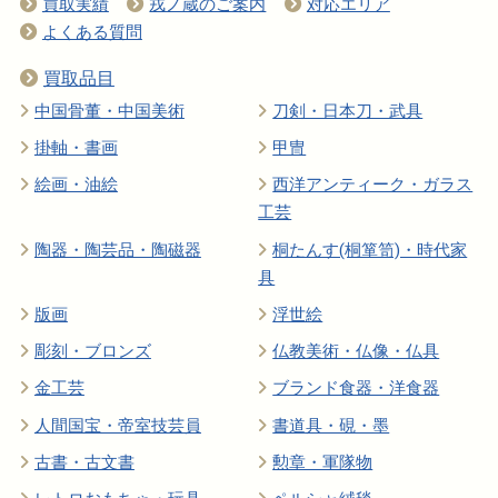
買取実績
戎ノ蔵のご案内
対応エリア
よくある質問
買取品目
中国骨董・中国美術
刀剣・日本刀・武具
掛軸・書画
甲冑
絵画・油絵
西洋アンティーク・ガラス
工芸
陶器・陶芸品・陶磁器
桐たんす(桐箪笥)・時代家
具
版画
浮世絵
彫刻・ブロンズ
仏教美術・仏像・仏具
金工芸
ブランド食器・洋食器
人間国宝・帝室技芸員
書道具・硯・墨
古書・古文書
勲章・軍隊物