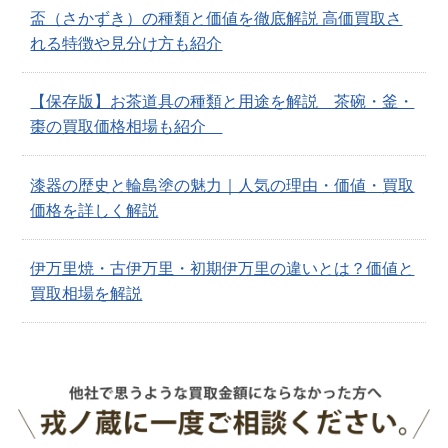
盃（さかずき）の種類と価値を徹底解説 高価買取さ
れる特徴や見分け方も紹介
【保存版】お茶道具の種類と用途を解説 茶碗・釜・
棗の買取価格相場も紹介
漆器の歴史と輪島塗の魅力｜人気の理由・価値・買取
価格を詳しく解説
伊万里焼・古伊万里・初期伊万里の違いとは？価値と
買取相場を解説