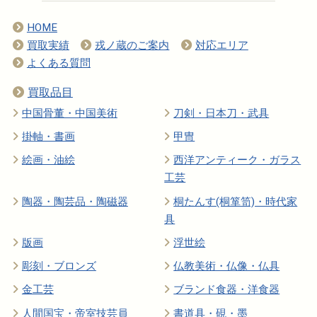
HOME
買取実績
戎ノ蔵のご案内
対応エリア
よくある質問
買取品目
中国骨董・中国美術
刀剣・日本刀・武具
掛軸・書画
甲冑
絵画・油絵
西洋アンティーク・ガラス
工芸
陶器・陶芸品・陶磁器
桐たんす(桐箪笥)・時代家
具
版画
浮世絵
彫刻・ブロンズ
仏教美術・仏像・仏具
金工芸
ブランド食器・洋食器
人間国宝・帝室技芸員
書道具・硯・墨