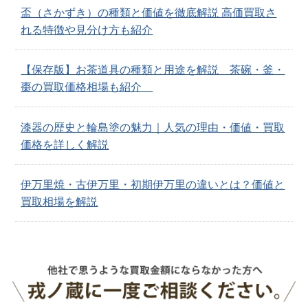
盃（さかずき）の種類と価値を徹底解説 高価買取さ
れる特徴や見分け方も紹介
【保存版】お茶道具の種類と用途を解説 茶碗・釜・
棗の買取価格相場も紹介
漆器の歴史と輪島塗の魅力｜人気の理由・価値・買取
価格を詳しく解説
伊万里焼・古伊万里・初期伊万里の違いとは？価値と
買取相場を解説