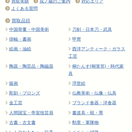
買取実績
戎ノ蔵のご案内
対応エリア
よくある質問
買取品目
中国骨董・中国美術
刀剣・日本刀・武具
掛軸・書画
甲冑
絵画・油絵
西洋アンティーク・ガラス
工芸
陶器・陶芸品・陶磁器
桐たんす(桐箪笥)・時代家
具
版画
浮世絵
彫刻・ブロンズ
仏教美術・仏像・仏具
金工芸
ブランド食器・洋食器
人間国宝・帝室技芸員
書道具・硯・墨
古書・古文書
勲章・軍隊物