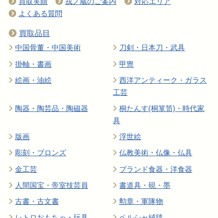
買取実績
戎ノ蔵のご案内
対応エリア
よくある質問
買取品目
中国骨董・中国美術
刀剣・日本刀・武具
掛軸・書画
甲冑
絵画・油絵
西洋アンティーク・ガラス
工芸
陶器・陶芸品・陶磁器
桐たんす(桐箪笥)・時代家
具
版画
浮世絵
彫刻・ブロンズ
仏教美術・仏像・仏具
金工芸
ブランド食器・洋食器
人間国宝・帝室技芸員
書道具・硯・墨
古書・古文書
勲章・軍隊物
レトロおもちゃ・玩具
ペルシャ絨毯