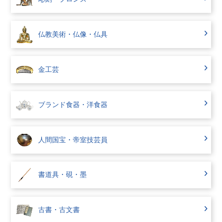
仏教美術・仏像・仏具
金工芸
ブランド食器・洋食器
人間国宝・帝室技芸員
書道具・硯・墨
古書・古文書