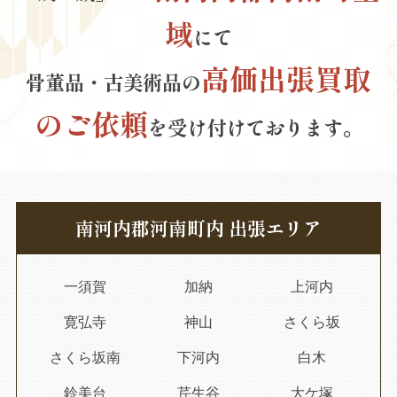
域
にて
高価出張買取
骨董品・古美術品の
のご依頼
を受け付けております。
南河内郡河南町内 出張エリア
一須賀
加納
上河内
寛弘寺
神山
さくら坂
さくら坂南
下河内
白木
鈴美台
芹生谷
大ケ塚