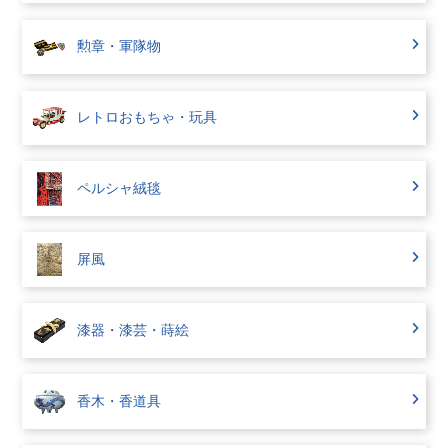
勲章・軍隊物
レトロおもちゃ・玩具
ペルシャ絨毯
屏風
漆器・漆芸・蒔絵
香木・香道具