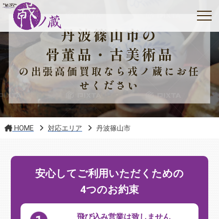
丹波篠山市の
骨董品・古美術品
の出張高価買取なら戎ノ蔵にお任
せください
HOME
対応エリア
丹波篠山市
安心してご利用いただくための
4つのお約束
飛び込み営業は致しません