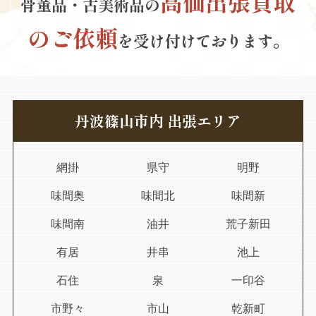
高価出張買取
骨董品・古美術品の
のご依頼
を受け付けております。
丹波篠山市内 出張エリア
網掛
県守
明野
味間奥
味間北
味間新
味間南
油井
荒子新田
有居
井串
池上
石住
泉
一印谷
市野々
市山
乾新町