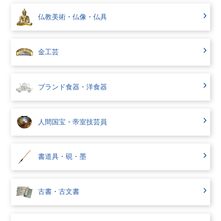
仏教美術・仏像・仏具
金工芸
ブランド食器・洋食器
人間国宝・帝室技芸員
書道具・硯・墨
古書・古文書