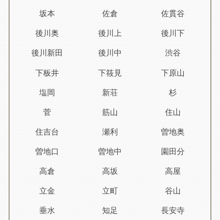
坂本
佐倉
佐貫谷
後川奥
後川上
後川下
後川新田
後川中
渋谷
下板井
下筱見
下原山
塩岡
新荘
杉
菅
筋山
住山
住吉台
瀬利
曽地奥
曽地口
曽地中
園田分
高倉
高坂
高屋
立金
立町
谷山
垂水
知足
長安寺