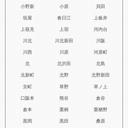
小野新
小原
貝田
垣屋
春日江
上板井
上筱見
上宿
河内台
川北
川北新田
川阪
川西
川原
河原町
北
北沢田
北島
北新町
北野
北野新田
京町
草野
草ノ上
口阪本
熊谷
倉谷
倉本
栗柄
栗栖野
黒岡
黒田
桑原