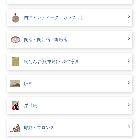
西洋アンティーク・ガラス工芸
陶器・陶芸品・陶磁器
桐たんす(桐箪笥)・時代家具
版画
浮世絵
彫刻・ブロンズ