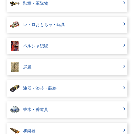
勲章・軍隊物
レトロおもちゃ・玩具
ペルシャ絨毯
屏風
漆器・漆芸・蒔絵
香木・香道具
和楽器