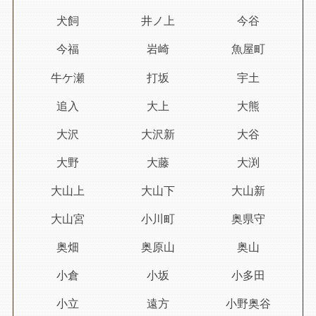
犬飼
井ノ上
今谷
今福
岩崎
魚屋町
牛ケ瀬
打坂
宇土
追入
大上
大熊
大沢
大沢新
大谷
大野
大藤
大渕
大山上
大山下
大山新
大山宮
小川町
奥県守
奥畑
奥原山
奥山
小倉
小坂
小多田
小立
遠方
小野奥谷