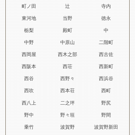
町ノ田
辻
寺内
東河地
当野
徳永
栃梨
殿町
中
中野
中原山
二階町
西岡屋
西木之部
西古佐
西阪本
西荘
西新町
西谷
西野々
西浜谷
西吹
西本荘
西町
西八上
二之坪
野尻
野中
野々垣
野間
乗竹
波賀野
波賀野新田