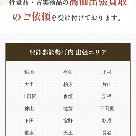
高価出張買取
骨董品・古美術品の
のご依頼
を受け付けております。
豊能郡能勢町内 出張エリア
稲地
今西
上杉
大里
柏原
片山
上田尻
倉垣
栗栖
神山
地黄
下田尻
下田
宿野
杉原
垂水
天王
長谷