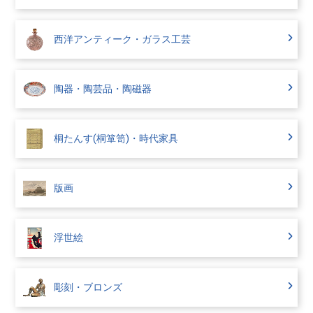
西洋アンティーク・ガラス工芸
陶器・陶芸品・陶磁器
桐たんす(桐箪笥)・時代家具
版画
浮世絵
彫刻・ブロンズ