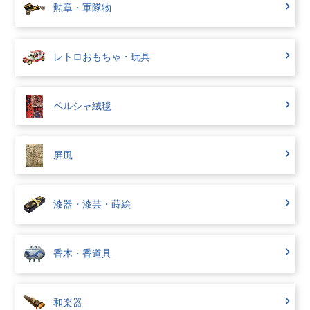
勲章・軍隊物
レトロおもちゃ・玩具
ペルシャ絨毯
屏風
漆器・漆芸・蒔絵
香木・香道具
和楽器