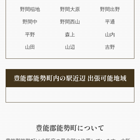
野間稲地
野間大原
野間出野
野間中
野間西山
平通
平野
森上
山内
山田
山辺
吉野
豊能郡能勢町内の駅近辺 出張可能地域
豊能郡能勢町について