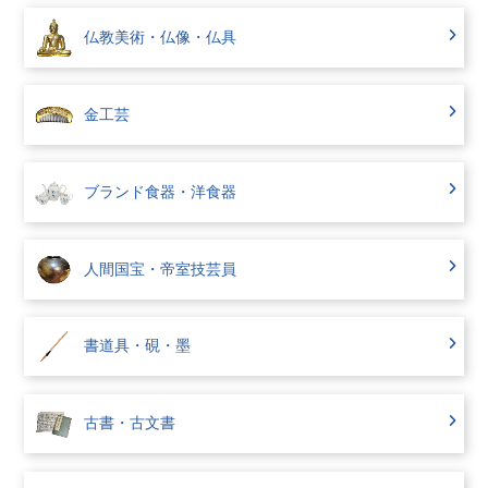
仏教美術・仏像・仏具
金工芸
ブランド食器・洋食器
人間国宝・帝室技芸員
書道具・硯・墨
古書・古文書