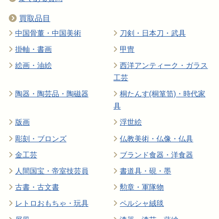
買取品目
中国骨董・中国美術
刀剣・日本刀・武具
掛軸・書画
甲冑
絵画・油絵
西洋アンティーク・ガラス
工芸
陶器・陶芸品・陶磁器
桐たんす(桐箪笥)・時代家
具
版画
浮世絵
彫刻・ブロンズ
仏教美術・仏像・仏具
金工芸
ブランド食器・洋食器
人間国宝・帝室技芸員
書道具・硯・墨
古書・古文書
勲章・軍隊物
レトロおもちゃ・玩具
ペルシャ絨毯