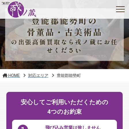
豊能郡能勢町の
骨董品・古美術品
の出張高価買取なら戎ノ蔵にお任
せください
HOME
対応エリア
豊能郡能勢町
安心してご利用いただくための
4つのお約束
飛び込み営業は致しません