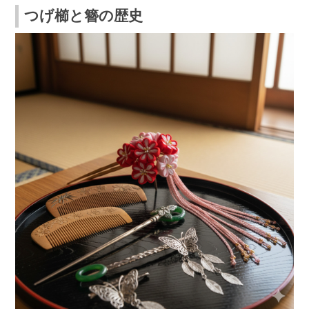
つげ櫛と簪の歴史