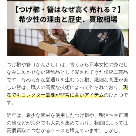
つげ櫛や簪（かんざし）は、古くから日本女性の身だし
なみに欠かせない装飾品として愛されてきた伝統工芸品
です。なめらかな髪通りを生むつげ櫛、繊細な意匠が美
しい簪は、職人の高度な技術によって作られており、
現
在でもコレクター需要が非常に高いアイテム
のひとつで
す。
近年は、希少な素材を使用したつげ櫛や、明治〜大正期
の簪などが海外でも人気を集めており、状態によっては
高価買取につながるケース
も増えています。しかし、