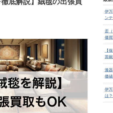
を徹底解説】絨毯の出張買
伊万
ンテ
盃（
価買
【
茶
漆器
価値
伊万
は？