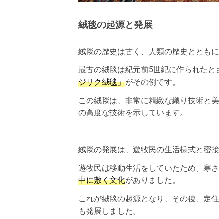
絨毯の起源と発展
絨毯の歴史は古く、人類の歴史とともに
最古の絨毯は紀元前5世紀に作られたと
ジリク絨毯」
がその例です。
この絨毯は、非常に精緻な織り技術と美
の高度な技術を示しています。
絨毯の発展は、遊牧民の生活様式と密接
遊牧民は移動生活をしていたため、寒さ
中に敷く文化
がありました。
これが絨毯の起源となり、その後、定住
も発展しました。